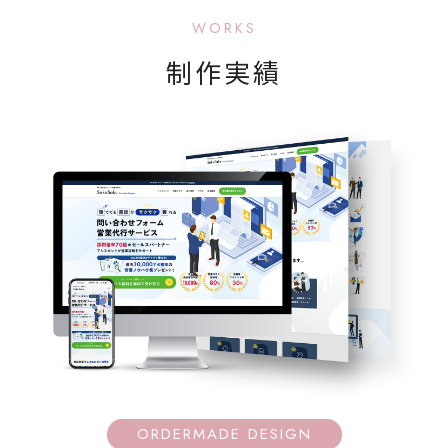
WORKS
制作実績
ORDERMADE DESIGN