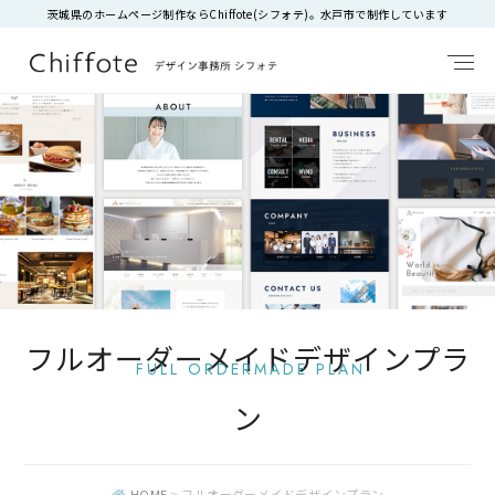
茨城県のホームページ制作ならChiffote(シフォテ)。水戸市で制作しています
フルオーダーメイドデザインプラ
FULL ORDERMADE PLAN
ン
HOME
>
フルオーダーメイドデザインプラン